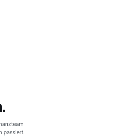
.
inanzteam
 passiert.