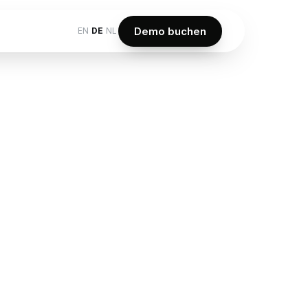
Demo buchen
EN
DE
NL