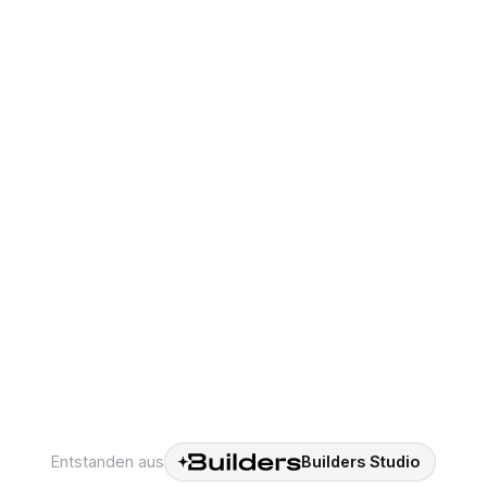
Sebastian L
CTO & Mitgr
no Pellicci
& Mitgründer
Entstanden aus
Builders Studio